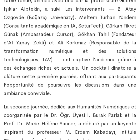
table ronde, animée avec brio par la professeure Gülfem
Işıklar Alptekin, a suivi. Les intervenants — B. Atay
Özgövde (Boğaziçi University), Meltem Turhan Yöndem
(Consultante académique en IA, SeturTech), Gürkan Fikret
Günak (Ambassadeur Cursor), Gökhan Tahıl (Fondateur
d’AI Yapay Zekâ) et Ali Korkmaz (Responsable de la
transformation numérique et des solutions
technologiques, TAV) — ont captivé l’audience grâce à
des échanges riches et actuels. Un cocktail dinatoire a
clôturé cette première journée, offrant aux participants
l’opportunité de poursuivre les discussions dans une
ambiance conviviale.
La seconde journée, dédiée aux Humanités Numériques et
coorganisée par le Dr. Öğr. Üyesi İ. Burak Parlak et la
Prof. Dr. Marie-Hélène Sauner, a débuté par un keynote
inspirant du professeur M. Erdem Kabadayı, intitulé