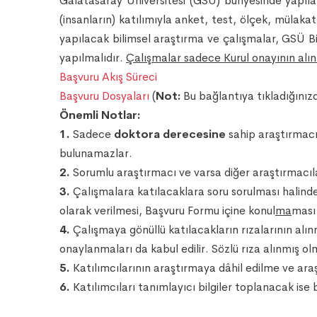
Galatasaray Üniversitesi (GSÜ) bünyesinde yapıla
(insanların) katılımıyla anket, test, ölçek, mülaka
yapılacak bilimsel araştırma ve çalışmalar, GSÜ Bi
yapılmalıdır.
Çalışmalar sadece Kurul onayının alın
Başvuru Akış Süreci
Başvuru Dosyaları
(
Not:
Bu bağlantıya tıkladığınız
Önemli Notlar:
1.
Sadece
doktora derecesine
sahip araştırmac
bulunamazlar.
2.
Sorumlu araştırmacı ve varsa diğer araştırmacıla
3.
Çalışmalara katılacaklara soru sorulması halinde 
olarak verilmesi, Başvuru Formu içine konul
ma
ması
4.
Çalışmaya gönüllü katılacakların rızalarının alınm
onaylanmaları da kabul edilir. Sözlü rıza alınmış olm
5.
Katılımcılarının araştırmaya dâhil edilme ve ara
6.
Katılımcıları tanımlayıcı bilgiler toplanacak ise bu