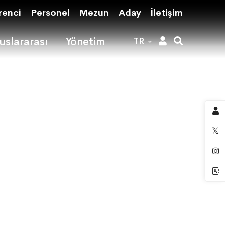
renci
Personel
Mezun
Aday
İletişim
uslararası
Yönetim
TR
rulu
rulu
rulu