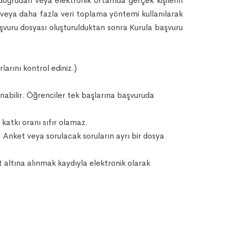
doğrudan veya elektronik ortamda gerçek kişilerin
ir veya daha fazla veri toplama yöntemi kullanılarak
aşvuru dosyası oluşturulduktan sonra Kurula başvuru
larını kontrol ediniz.)
nabilir. Öğrenciler tek başlarına başvuruda
 katkı oranı sıfır olamaz.
. Anket veya sorulacak soruların ayrı bir dosya
ıt altına alınmak kaydıyla elektronik olarak