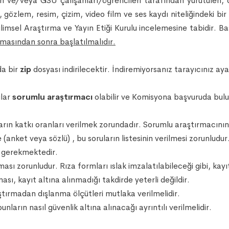
n ve/veya GSÜ çalışanları/öğrencileri tarafından yürütülen, 
t, gözlem, resim, çizim, video film ve ses kaydı niteliğindeki b
limsel Araştırma ve Yayın Etiği Kurulu incelemesine tabidir. B
masından sonra başlatılmalıdır.
da bir
zip
dosyası indirilecektir. İndiremiyorsanız tarayıcınız ayar
ılar
sorumlu araştırmacı
olabilir ve Komisyona başvuruda bulu
rın katkı oranları verilmek zorundadır. Sorumlu araştırmacının
(anket veya sözlü) , bu soruların listesinin verilmesi zorunludur
 gerekmektedir.
ası zorunludur. Rıza formları ıslak imzalatılabileceği gibi, kay
ası, kayıt altına alınmadığı takdirde yeterli değildir.
ştırmadan dışlanma ölçütleri mutlaka verilmelidir.
nların nasıl güvenlik altına alınacağı ayrıntılı verilmelidir.