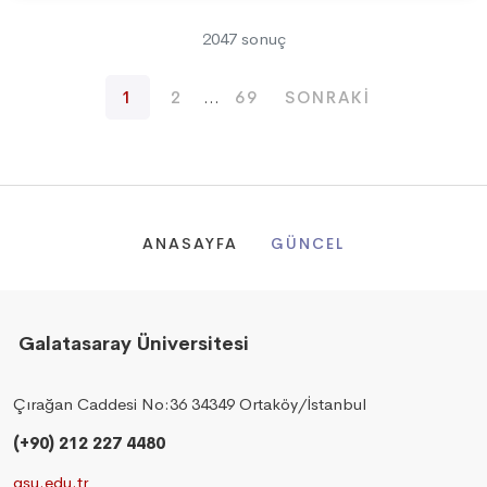
2047 sonuç
1
2
...
69
SONRAKI
ANASAYFA
GÜNCEL
Galatasaray Üniversitesi
Çırağan Caddesi No:36 34349 Ortaköy/İstanbul
(+90) 212 227 4480
gsu.edu.tr