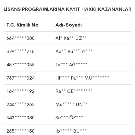
LİSANS PROGRAMLARINA KAYIT HAKKI KAZANANLAR
T.C. Kimlik No
Adı-Soyadı
664*****080
Al* Ka** ÜZ**
379*****718
Ad** Bu*** Yİ***
457*****038
Ta*** AĞ*****
737*****324
Hi**** Fa*** MÜ*******
164*****192
Ra** CE********
244*****262
Mu***** ÜN**
343*****080
Se*** ÖZ***
235*****150
İb***** BU***