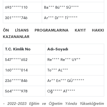
693*****110
Ba*** Bü*** SÜ****
301*****746
Ar*** Di*** Tİ*****
ÖN LİSANS PROGRAMLARINA KAYIT HAKKI
KAZANANLAR
T.C. Kimlik No
Adı-Soyadı
547*****652
Re**** Re*** UY**
160*****014
To*** AL***
236*****846
Ar** En*** GÜ******
564*****978
Oğ***** AT****
- 2022-2023 Eğitim ve Öğretim Yılında Yükseköğretim