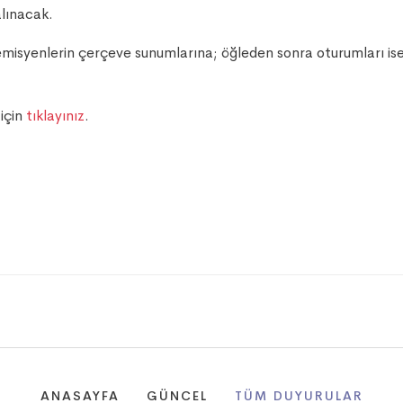
alınacak.
syenlerin çerçeve sunumlarına; öğleden sonra oturumları ise l
 için
tıklayınız
.
ANASAYFA
GÜNCEL
TÜM DUYURULAR