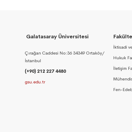
Galatasaray Üniversitesi
Fakülte
İktisadi v
Çırağan Caddesi No:36 34349 Ortaköy/
Hukuk Fa
İstanbul
İletişim F
(+90) 212 227 4480
Mühendisl
gsu.edu.tr
Fen-Edebi