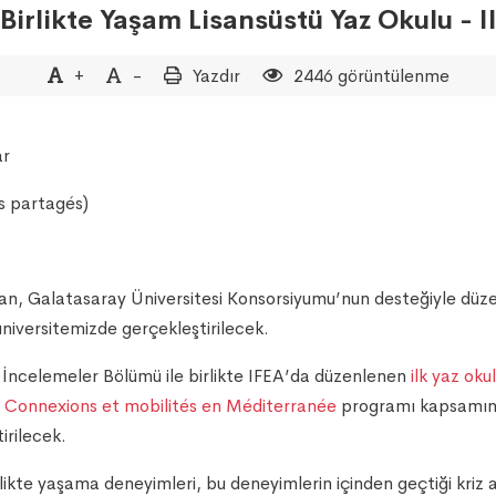
Birlikte Yaşam Lisansüstü Yaz Okulu - I
+
-
Yazdır
2446 görüntülenme
ar
s partagés)
an, Galatasaray Üniversitesi Konsorsiyumu’nun desteğiyle düze
üniversitemizde gerçekleştirilecek.
el İncelemeler Bölümü ile birlikte IFEA’da düzenlenen
ilk yaz oku
Connexions et mobilités en Méditerranée
programı kapsamınd
irilecek.
kte yaşama deneyimleri, bu deneyimlerin içinden geçtiği kriz anl