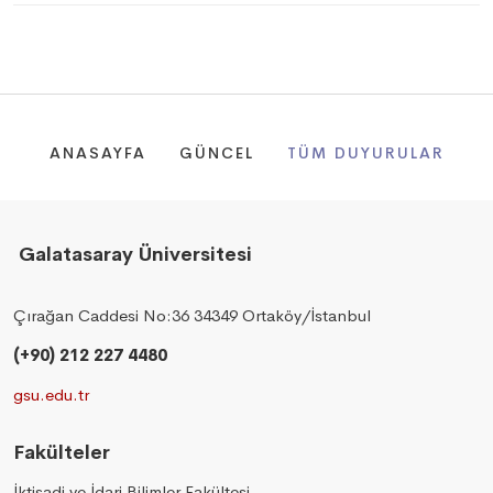
ANASAYFA
GÜNCEL
TÜM DUYURULAR
Galatasaray Üniversitesi
Çırağan Caddesi No:36 34349 Ortaköy/İstanbul
(+90) 212 227 4480
gsu.edu.tr
Fakülteler
İktisadi ve İdari Bilimler Fakültesi