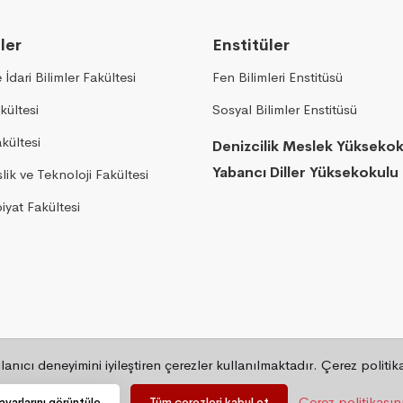
ler
Enstitüler
e İdari Bilimler Fakültesi
Fen Bilimleri Enstitüsü
kültesi
Sosyal Bilimler Enstitüsü
akültesi
Denizcilik Meslek Yükseko
Yabancı Diller Yüksekokulu
ik ve Teknoloji Fakültesi
yat Fakültesi
anıcı deneyimini iyileştiren çerezler kullanılmaktadır. Çerez politi
Çerez politikasın
yarlarını görüntüle
Tüm çerezleri kabul et