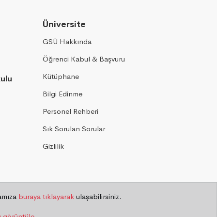
Üniversite
GSÜ Hakkında
Öğrenci Kabul & Başvuru
Kütüphane
kulu
Bilgi Edinme
Personel Rehberi
Sık Sorulan Sorular
Gizlilik
kamıza
buraya tıklayarak
ulaşabilirsiniz.
ı görüntüle