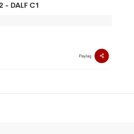
B2 - DALF C1
Paylaş