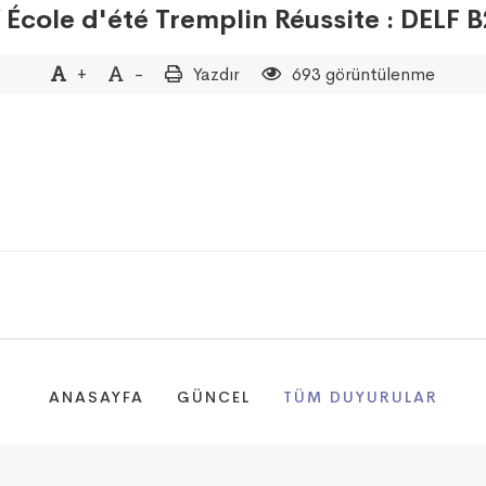
 École d'été Tremplin Réussite : DELF 
+
-
Yazdır
693 görüntülenme
ANASAYFA
GÜNCEL
TÜM DUYURULAR