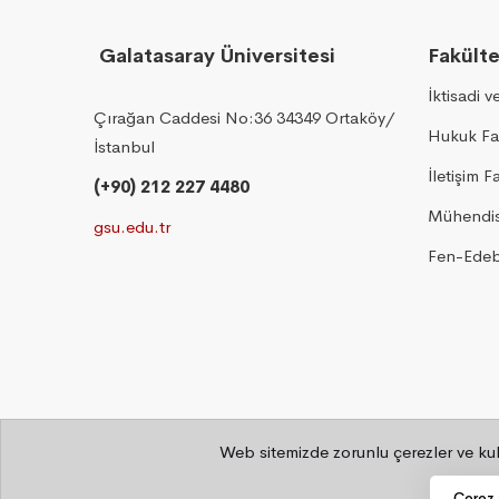
Galatasaray Üniversitesi
Fakülte
İktisadi v
Çırağan Caddesi No:36 34349 Ortaköy/
Hukuk Fa
İstanbul
İletişim F
(+90) 212 227 4480
Mühendisl
gsu.edu.tr
Fen-Edebi
Web sitemizde zorunlu çerezler ve kull
©
2026 Bilgi İşlem Daire Başkanlığı
Çerez a