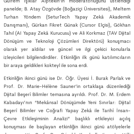
Gülfem Işıklar Alptekin’in moderatörlüğünü üstlendiği
panelde; B. Atay Özgövde (Boğaziçi Üniversitesi), Meltem
Turhan Yöndem (SeturTech Yapay Zekâ Akademik
Danışmanı), Gürkan Fikret Günak (Cursor Elçisi), Gökhan
Tahıl (AI Yapay Zekâ Kurucusu) ve Ali Korkmaz (TAV Dijital
Dönüşüm ve Teknoloji Çözümleri Direktörü) konuşmacı
olarak yer aldılar ve güncel ve ilgi çekici konularla
izleyicileri bilgilendirdiler. Etkinliğin ilk günü katılımcıların
bir araya geldikleri kokteyl ile sona erdi.
Etkinliğin ikinci günü ise Dr. Öğr. Üyesi İ. Burak Parlak ve
Prof. Dr. Marie-Hélène Sauner’in ortaklaşa düzenlediği
Dijital Beşerî Bilimler temasına ayrıldı. Prof. Dr. M. Erdem
Kabadayı’nın “Mekânsal Dönüşümde Yeni Sınırlar: Dijital
Beşerî Bilimler ve Coğrafi Yapay Zekâ ile Tarihî İnsan-
Çevre Etkileşiminin Analizi” başlıklı etkileyici açılış
konuşması ile başlayan etkinliğin ikinci günü atölyelerle