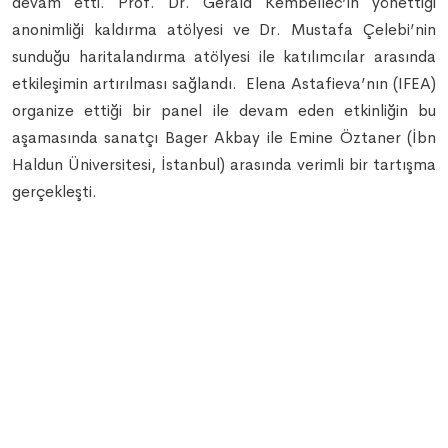
devam etti. Prof. Dr. Gérald Kembellec’in yönettiği
anonimliği kaldırma atölyesi ve Dr. Mustafa Çelebi’nin
sunduğu haritalandırma atölyesi ile katılımcılar arasında
etkileşimin artırılması sağlandı. Elena Astafieva’nın (IFEA)
organize ettiği bir panel ile devam eden etkinliğin bu
aşamasında sanatçı Bager Akbay ile Emine Öztaner (İbn
Haldun Üniversitesi, İstanbul) arasında verimli bir tartışma
gerçekleşti.