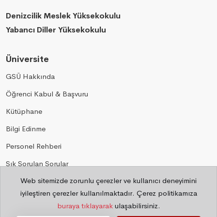
Denizcilik Meslek Yüksekokulu
Yabancı Diller Yüksekokulu
Üniversite
GSÜ Hakkında
Öğrenci Kabul & Başvuru
Kütüphane
Bilgi Edinme
Personel Rehberi
Sık Sorulan Sorular
Web sitemizde zorunlu çerezler ve kullanıcı deneyimini
Gizlilik
iyileştiren çerezler kullanılmaktadır. Çerez politikamıza
buraya tıklayarak
ulaşabilirsiniz.
©
2026 Bilgi İşlem Daire Başkanlığı