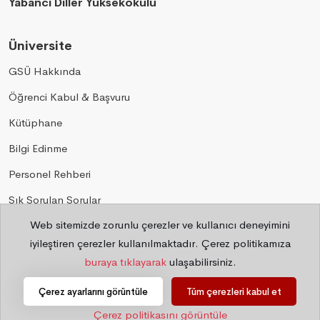
Yabancı Diller Yüksekokulu
Üniversite
GSÜ Hakkında
Öğrenci Kabul & Başvuru
Kütüphane
Bilgi Edinme
Personel Rehberi
Sık Sorulan Sorular
Web sitemizde zorunlu çerezler ve kullanıcı deneyimini
Gizlilik
iyileştiren çerezler kullanılmaktadır. Çerez politikamıza
buraya tıklayarak
ulaşabilirsiniz.
©
2026 Bilgi İşlem Daire Başkanlığı
Çerez ayarlarını görüntüle
Tüm çerezleri kabul et
Çerez politikasını görüntüle