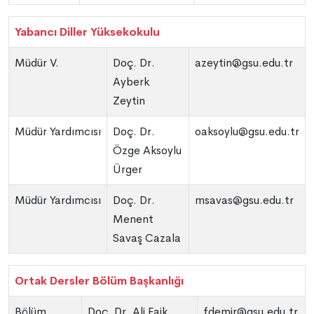
Yabancı Diller Yüksekokulu
Müdür V.
Doç. Dr.
azeytin@gsu.edu.tr
Ayberk
Zeytin
Müdür Yardımcısı
Doç. Dr.
oaksoylu@gsu.edu.tr
Özge Aksoylu
Ürger
Müdür Yardımcısı
Doç. Dr.
msavas@gsu.edu.tr
Menent
Savaş Cazala
Ortak Dersler Bölüm Başkanlığı
Bölüm
Doç. Dr. Ali Faik
fdemir@gsu.edu.tr