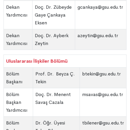
Dekan
Doç. Dr. Zübeyde
gcankaya@gsu.edu.tr
Yardımcısı
Gaye Çankaya
Eksen
Dekan
Doç. Dr. Ayberk
azeytin@gsu.edu.tr
Yardımcısı
Zeytin
Uluslararası İlişkiler Bölümü
Bölüm
Prof. Dr. Beyza Ç.
btekin@gsu.edu.tr
Başkanı
Tekin
Bölüm
Doç. Dr. Menent
msavas@gsu.edu.tr
Başkan
Savaş Cazala
Yardımcısı
Bölüm
Dr. Öğr. Üyesi
tbilener@gsu.edu.tr