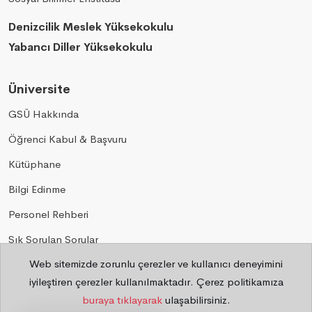
Denizcilik Meslek Yüksekokulu
Yabancı Diller Yüksekokulu
Üniversite
GSÜ Hakkında
Öğrenci Kabul & Başvuru
Kütüphane
Bilgi Edinme
Personel Rehberi
Sık Sorulan Sorular
Web sitemizde zorunlu çerezler ve kullanıcı deneyimini
Gizlilik
iyileştiren çerezler kullanılmaktadır. Çerez politikamıza
buraya tıklayarak
ulaşabilirsiniz.
©
2026 Bilgi İşlem Daire Başkanlığı