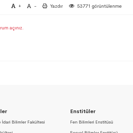
+
-
Yazdır
53771 görüntülenme
rum açınız.
ler
Enstitüler
e İdari Bilimler Fakültesi
Fen Bilimleri Enstitüsü
kültesi
Sosyal Bilimler Enstitüsü