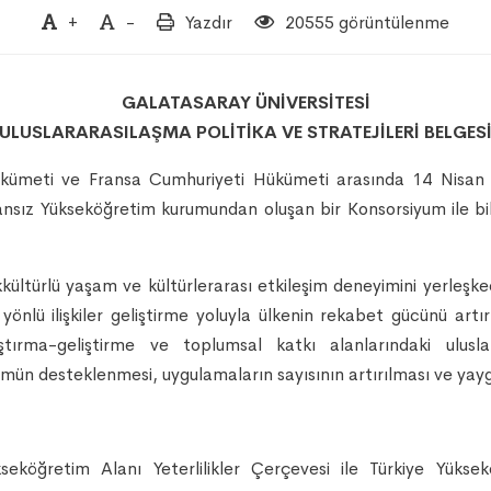
+
-
Yazdır
20555 görüntülenme
GALATASARAY ÜNİVERSİTESİ
ULUSLARARASILAŞMA POLİTİKA VE STRATEJİLERİ BELGES
Hükümeti ve Fransa Cumhuriyeti Hükümeti arasında 14 Nisan 
ansız Yükseköğretim kurumundan oluşan bir Konsorsiyum ile bili
ltürlü yaşam ve kültürlerarası etkileşim deneyimini yerleşked
k yönlü ilişkiler geliştirme yoluyla ülkenin rekabet gücünü ar
ma-geliştirme ve toplumsal katkı alanlarındaki uluslararas
mün desteklenmesi, uygulamaların sayısının artırılması ve yaygı
eköğretim Alanı Yeterlilikler Çerçevesi ile Türkiye Yüksek