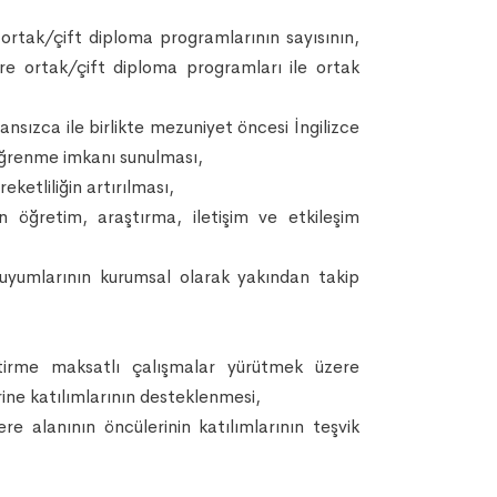
 ortak/çift diploma programlarının sayısının,
zere ortak/çift diploma programları ile ortak
ansızca ile birlikte mezuniyet öncesi İngilizce
l öğrenme imkanı sunulması,
ketliliğin artırılması,
tan öğretim, araştırma, iletişim ve etkileşim
 uyumlarının kurumsal olarak yakından takip
iştirme maksatlı çalışmalar yürütmek üzere
erine katılımlarının desteklenmesi,
ere alanının öncülerinin katılımlarının teşvik