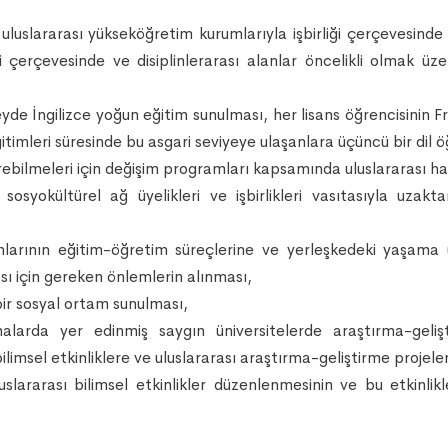
 uluslararası yükseköğretim kurumlarıyla işbirliği çerçevesinde
leri çerçevesinde ve disiplinlerarası alanlar öncelikli olmak ü
de İngilizce yoğun eğitim sunulması, her lisans öğrencisinin Fr
ğitimleri süresinde bu asgari seviyeye ulaşanlara üçüncü bir di
irebilmeleri için değişim programları kapsamında uluslararası hare
sosyokültürel ağ üyelikleri ve işbirlikleri vasıtasıyla uzak
nlarının eğitim-öğretim süreçlerine ve yerleşkedeki yaşama
sı için gereken önlemlerin alınması,
 bir sosyal ortam sunulması,
malarda yer edinmiş saygın üniversitelerde araştırma-gel
bilimsel etkinliklere ve uluslararası araştırma-geliştirme projel
uslararası bilimsel etkinlikler düzenlenmesinin ve bu etkinlikl