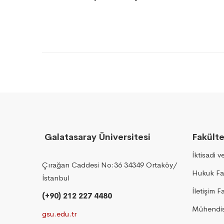
Galatasaray Üniversitesi
Fakülte
İktisadi v
Çırağan Caddesi No:36 34349 Ortaköy/
Hukuk Fa
İstanbul
İletişim F
(+90) 212 227 4480
Mühendisl
gsu.edu.tr