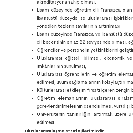
akreditasyona sahip olması,
Lisans düzeyinde öğretim dili Fransızca olan
lisansüstü düzeyde ise uluslararası işbirlik
yönetilen tezlerin sayılarının artırılması,
Lisans düzeyinde Fransızca ve lisansüstü düzey
dil becerisinin en az B2 seviyesinde olması, e
Öğrenciler ve personelin yetkinliklerini gelişt
Uluslararası eğitsel, bilimsel, ekonomik ve 
imkânlarının sunulması,
Uluslararası öğrencilerin ve öğretim elema
edilmesi, uyum sağlamalarının kolaylaştırılma
Kültürlerarası etkileşim fırsatı içeren zengin
Öğretim elemanlarının uluslararası sırala
görevlendirilmelerinin özendirilmesi, yurtdışı 
Üniversitenin tanınırlığını artırmak üzere ul
edilmesi
uluslararasılaşma stratejilerimizdir.