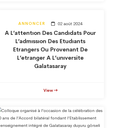
ANNONCER
02 août 2024
A L’attentıon Des Candıdats Pour
L’admıssıon Des Etudıants
Etrangers Ou Provenant De
L’etranger A L’unıversite
Galatasaray
View