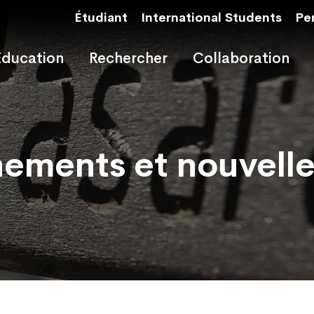
Étudiant
International Students
Pe
Éducation
Rechercher
Collaboration
ements et nouvelle
ements et nouvelle
ements et nouvelle