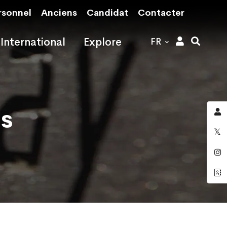
rsonnel
Anciens
Candidat
Contacter
International
Explore
FR
s
s
s