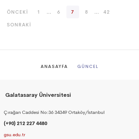
ÖNCEKI
1
...
6
7
8
...
42
SONRAKI
ANASAYFA
GÜNCEL
Galatasaray Üniversitesi
Çırağan Caddesi No:36 34349 Ortaköy/İstanbul
(+90) 212 227 4480
gsu.edu.tr